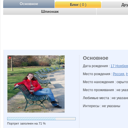
Основное
Блог
( 0 )
Др
Шпионаж
Основное
Дата рождения :
17 Ноябр
Место рождения :
Россия
,
Н
Место нахождения : скрыто
Место проживания : не ука
Любимые места : не указа
Интересы : не указаны
Портрет заполнен на 71 %