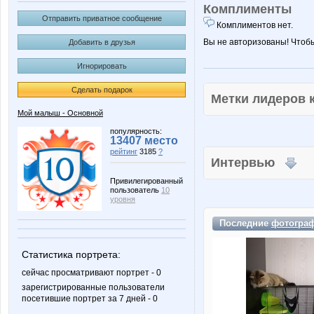
Комплименты
Отправить приватное сообщение
Комплиментов нет.
Вы не авторизованы! Чтоб
Добавить в друзья
Игнорировать
Сделать подарок
Метки лидеров
Мой малыш - Основной
популярность:
13407 место
рейтинг
3185
?
Интервью
Привилегированный
пользователь
10
уровня
Последние
фотогра
Статистика портрета:
сейчас просматривают портрет - 0
зарегистрированные пользователи
посетившие портрет за 7 дней - 0