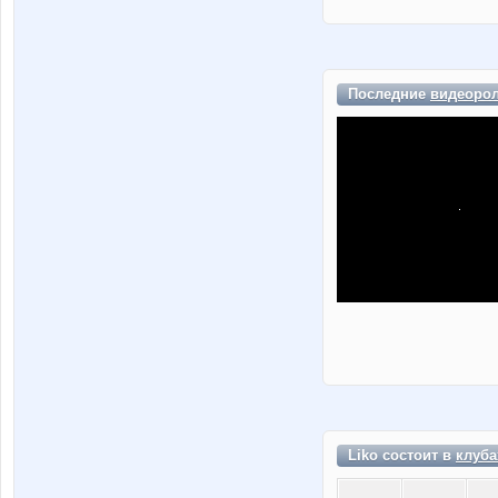
Последние
видеоро
Liko состоит в
клуба